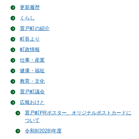
更新履歴
くらし
置戸町の紹介
町長より
町政情報
仕事・産業
健康・福祉
教育・文化
置戸町議会
広報おけと
置戸町PRポスター、オリジナルポストカードに
ついて
令和8(2026)年度