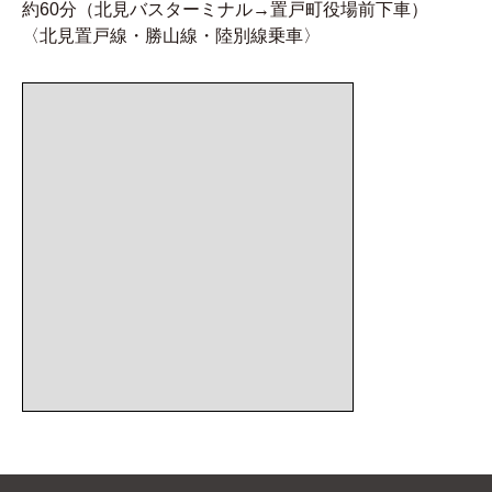
約60分（北見バスターミナル→置戸町役場前下車）
〈北見置戸線・勝山線・陸別線乗車〉