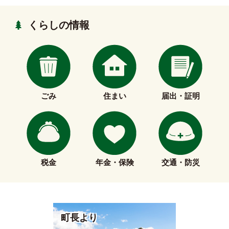
くらしの情報
ごみ
住まい
届出・証明
税金
年金・保険
交通・防災
町長より