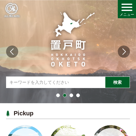
メニュー
し
情報
検索
・産業
・福祉
Pickup
・文化