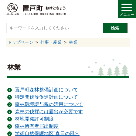
メニュー
検索
し
トップページ
仕事・産業
林業
情報
林業
・産業
置戸町森林整備計画について
特定間伐等促進計画について
・福祉
森林環境譲与税の活用について
森林の伐採には届出が必要です
・文化
林地開発許可制度
森林所有者届出制度
学術自然保護地区”春日の風穴