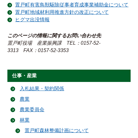
置戸町有害鳥獣駆除従事者育成事業補助金について
置戸町地域材利用推進方針の改正について
ヒグマ出没情報
このページの情報に関するお問い合わせ先
置戸町役場 産業振興課
TEL：0157-52-
3313
FAX：0157-52-3353
仕事・産業
入札結果・契約関係
農業
農業委員会
林業
置戸町森林整備計画について