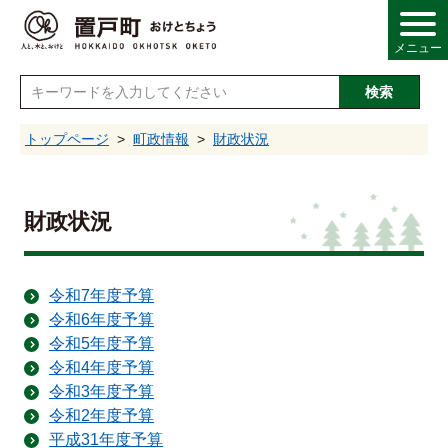
メニュー
検索
し
トップページ
町政情報
財政状況
情報
財政状況
・産業
令和7年度予算
令和6年度予算
・福祉
令和5年度予算
令和4年度予算
・文化
令和3年度予算
令和2年度予算
平成31年度予算