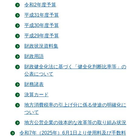
令和2年度予算
平成31年度予算
平成30年度予算
平成29年度予算
財政状況資料集
財政用語
財政健全化法に基づく「健全化判断比率等」の
公表について
財務諸表
決算カード
地方消費税率の引上げ分に係る使途の明確化に
ついて
地方公営企業の抜本的な改革等の取り組み状況
令和7年（2025年）6月1日より使用料及び手数料