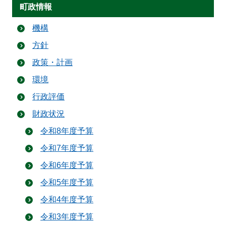
町政情報
機構
方針
政策・計画
環境
行政評価
財政状況
令和8年度予算
令和7年度予算
令和6年度予算
令和5年度予算
令和4年度予算
令和3年度予算