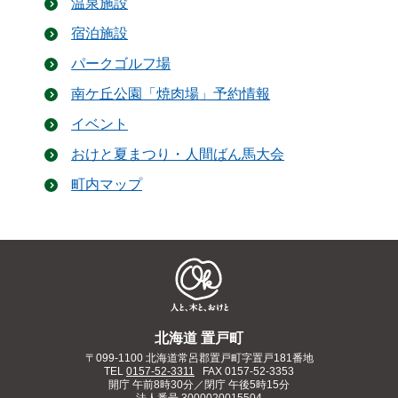
温泉施設
宿泊施設
パークゴルフ場
南ケ丘公園「焼肉場」予約情報
イベント
おけと夏まつり・人間ばん馬大会
町内マップ
北海道 置戸町
〒099-1100 北海道常呂郡置戸町字置戸181番地
TEL
0157-52-3311
FAX 0157-52-3353
開庁 午前8時30分／閉庁 午後5時15分