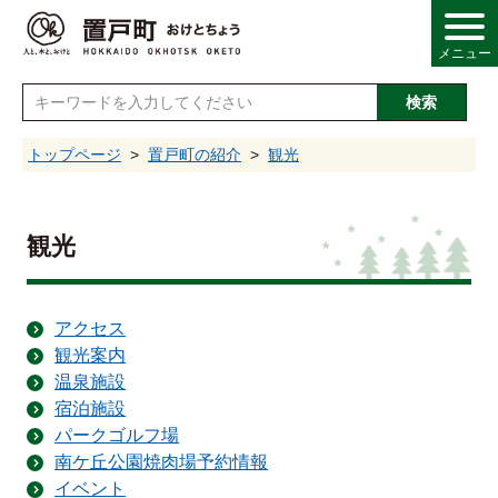
メニュー
検索
し
トップページ
置戸町の紹介
観光
情報
観光
・産業
アクセス
観光案内
・福祉
温泉施設
宿泊施設
・文化
パークゴルフ場
南ケ丘公園焼肉場予約情報
イベント