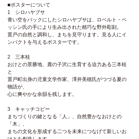
■ポスターについて
1 シロハヤブサ
青い空をバックにしたシロハヤブサは、ロベルト・ベ
ッシン氏の手により生み出された精巧な野外彫刻。
置戸の自然と調和し、まちを見守ります。見る人にイ
ンパクトを与えるポスターです。
2 三本桂
おけとの景勝地、鹿の子沢に生育する迫力ある三本桂
と
置戸町出身の児童文学作家、澤井美穂氏がつづる夏の
物語が、
心に爽やかな余韻を残します。
3 キャッチコピー
まちづくりの鍵となる「人」、自然豊かなおけとの
「木」、
まちの文化を形成する二つを未来につなげて新しいお
けとを創造します。