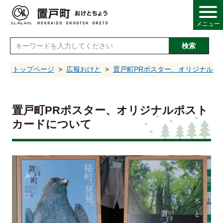
メニュー
検索
し
トップページ
広報おけと
置戸町PRポスター、オリジナルポ
情報
置戸町PRポスター、オリジナルポスト
カードについて
・産業
・福祉
・文化