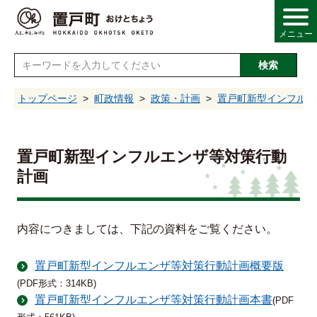
メニュー
検索
し
トップページ
町政情報
政策・計画
置戸町新型インフルエ
情報
置戸町新型インフルエンザ等対策行動
計画
・産業
内容につきましては、下記の資料をご覧ください。
・福祉
置戸町新型インフルエンザ等対策行動計画概要版
・文化
(PDF形式：314KB)
置戸町新型インフルエンザ等対策行動計画本書
(PDF