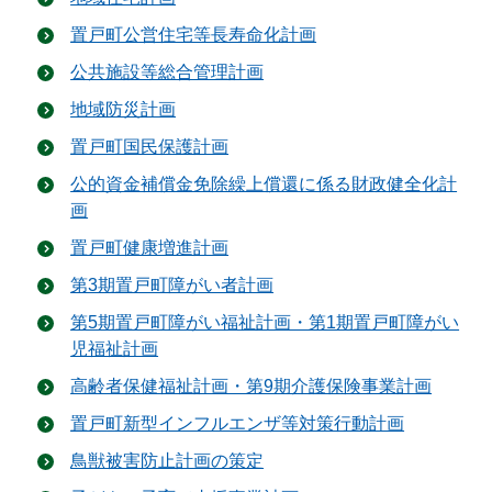
置戸町公営住宅等長寿命化計画
公共施設等総合管理計画
地域防災計画
置戸町国民保護計画
公的資金補償金免除繰上償還に係る財政健全化計
画
置戸町健康増進計画
第3期置戸町障がい者計画
第5期置戸町障がい福祉計画・第1期置戸町障がい
児福祉計画
高齢者保健福祉計画・第9期介護保険事業計画
置戸町新型インフルエンザ等対策行動計画
鳥獣被害防止計画の策定