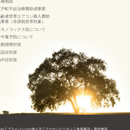
各種相談
置戸町不妊治療費助成事業
高齢者世帯エアコン購入費助
成事業（非課税世帯対象）
エキノコックス症について
食中毒予防について
受動喫煙対策
感染症対策
熱中症対策
わせ
プライバシーの考え方
アクセシビリティ
免責事項・著作権等