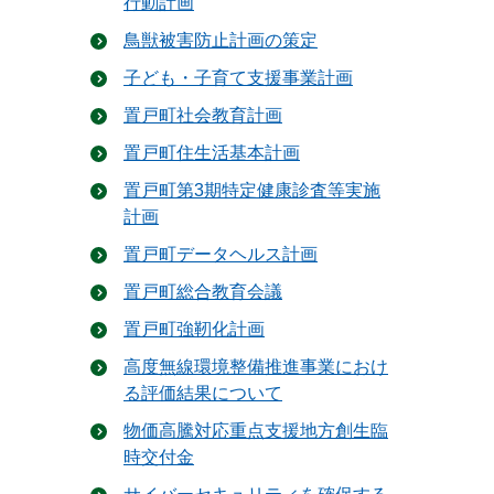
行動計画
鳥獣被害防止計画の策定
子ども・子育て支援事業計画
置戸町社会教育計画
置戸町住生活基本計画
置戸町第3期特定健康診査等実施
計画
置戸町データヘルス計画
置戸町総合教育会議
置戸町強靭化計画
高度無線環境整備推進事業におけ
る評価結果について
物価高騰対応重点支援地方創生臨
時交付金