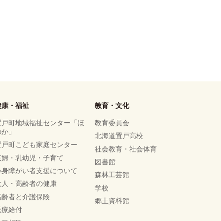
健康・福祉
教育・文化
置戸町地域福祉センター「ほ
教育委員会
のか」
北海道置戸高校
置戸町こども家庭センター
社会教育・社会体育
妊婦・乳幼児・子育て
図書館
心身障がい者支援について
森林工芸館
大人・高齢者の健康
学校
高齢者と介護保険
郷土資料館
医療給付