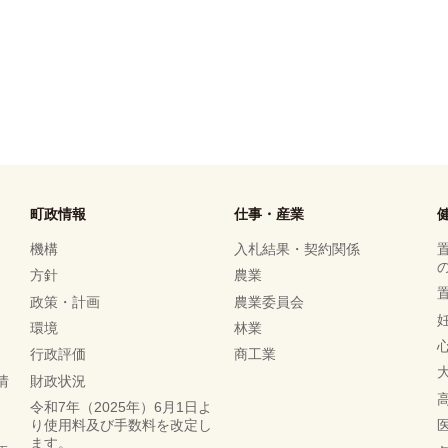
町政情報
仕事・産業
機構
入札結果・契約関係
方針
農業
政策・計画
農業委員会
環境
林業
行政評価
商工業
情
財政状況
令和7年（2025年）6月1日よ
り使用料及び手数料を改定し
ます。