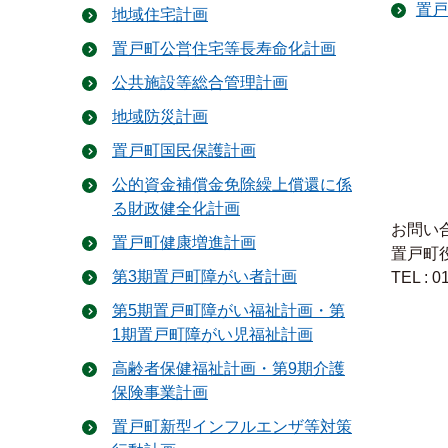
置戸
地域住宅計画
置戸町公営住宅等長寿命化計画
公共施設等総合管理計画
地域防災計画
置戸町国民保護計画
公的資金補償金免除繰上償還に係
る財政健全化計画
お問い
置戸町健康増進計画
置戸町
第3期置戸町障がい者計画
TEL : 0
第5期置戸町障がい福祉計画・第
1期置戸町障がい児福祉計画
高齢者保健福祉計画・第9期介護
保険事業計画
置戸町新型インフルエンザ等対策