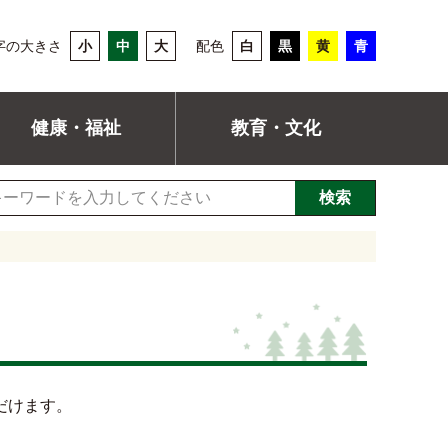
字の大きさ
小
中
大
配色
白
黒
黄
青
健康・福祉
教育・文化
検索
だけます。