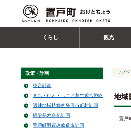
くらし
観光
トップペ
政策・計画
総合計画
地域
まち・ひと・しごと創生総合戦略
過疎地域持続的発展市町村計画
橋梁長寿命化計画
置戸町
置戸町耐震改修促進計画