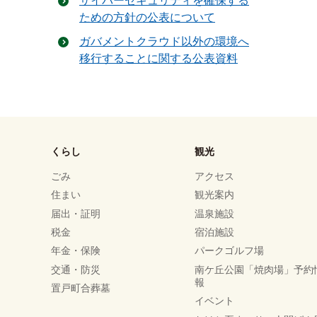
サイバーセキュリティを確保する
ための方針の公表について
ガバメントクラウド以外の環境へ
移行することに関する公表資料
くらし
観光
ごみ
アクセス
住まい
観光案内
届出・証明
温泉施設
税金
宿泊施設
年金・保険
パークゴルフ場
交通・防災
南ケ丘公園「焼肉場」予約
報
置戸町合葬墓
イベント