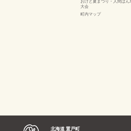
おけと夏まつり・人間ばん
大会
町内マップ
北海道 置戸町