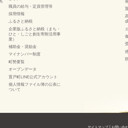
馬
職員の給与・定員管理等
採用情報
ふるさと納税
企業版ふるさと納税（まち・
ひと・しごと創生寄附活用事
業）
補助金・奨励金
マイナンバー制度
町勢要覧
オープンデータ
置戸町LINE公式アカウント
個人情報ファイル簿の公表に
ついて
サイトマップ
お問い合