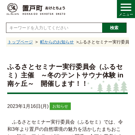
メニュー
検索
し
トップページ
町からのお知らせ
ふるさとセミナー実行委員会（
情報
ふるさとセミナー実行委員会（ふるセ
ミ）主催 ～冬のテントサウナ体験 in
・産業
南ヶ丘～ 開催します！！
・福祉
2023年1月16日(月)
お知らせ
・文化
ふるさとセミナー実行委員会（ふるセミ）では、令
和3年より置戸の自然環境の魅力を活かしたまちおこ