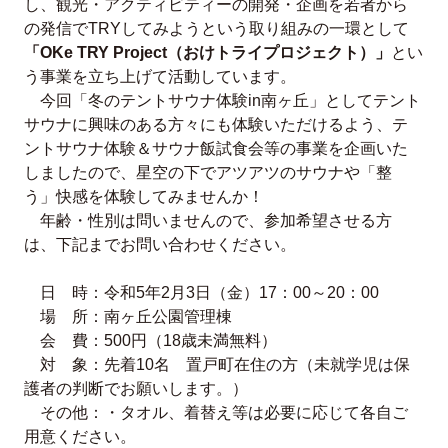
し、観光・アクティビティーの開発・企画を若者から
の発信でTRYしてみようという取り組みの一環として
「OKe TRY Project（おけトライプロジェクト）」
とい
う事業を立ち上げて活動しています。
今回「冬のテントサウナ体験in南ヶ丘」としてテント
サウナに興味のある方々にも体験いただけるよう、テ
ントサウナ体験＆サウナ飯試食会等の事業を企画いた
しましたので、星空の下でアツアツのサウナや「整
う」快感を体験してみませんか！
年齢・性別は問いませんので、参加希望させる方
は、下記までお問い合わせください。
日 時：令和5年2月3日（金）17：00～20：00
場 所：南ヶ丘公園管理棟
会 費：500円（18歳未満無料）
対 象：先着10名 置戸町在住の方（未就学児は保
護者の判断でお願いします。）
その他：・タオル、着替え等は必要に応じて各自ご
用意ください。