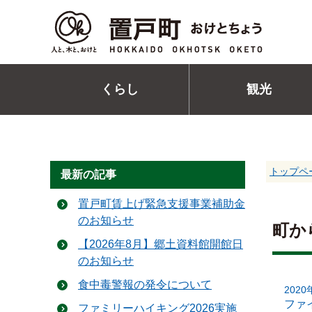
くらし
観光
トップペ
最新の記事
置戸町賃上げ緊急支援事業補助金
のお知らせ
町か
【2026年8月】郷土資料館開館日
のお知らせ
食中毒警報の発令について
202
ファ
ファミリーハイキング2026実施