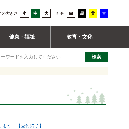
字の大きさ
小
中
大
配色
白
黒
黄
青
健康・福祉
教育・文化
検索
しよう！【受付終了】