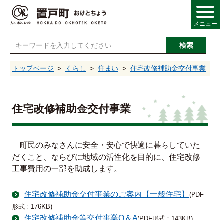
メニュー
検索
し
トップページ
くらし
住まい
住宅改修補助金交付事業
情報
住宅改修補助金交付事業
・産業
町民のみなさんに安全・安心で快適に暮らしていた
だくこと、ならびに地域の活性化を目的に、住宅改修
・福祉
工事費用の一部を助成します。
・文化
住宅改修補助金交付事業のご案内【一般住宅】
(PDF
形式：176KB)
住宅改修補助金等交付事業Q＆A
(PDF形式：143KB)