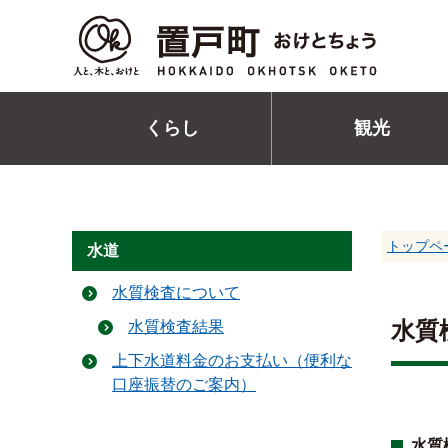
くらし
観光
トップペ
水道
水質検査について
水質
水質検査結果
上下水道料金のお支払い（便利な
口座振替のご案内）
水質