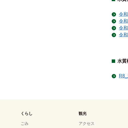
令和
令和
令和
令和
水質
R8
くらし
観光
ごみ
アクセス