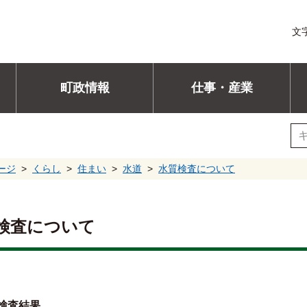
文
町政情報
仕事・産業
ージ
くらし
住まい
水道
水質検査について
検査について
検査結果