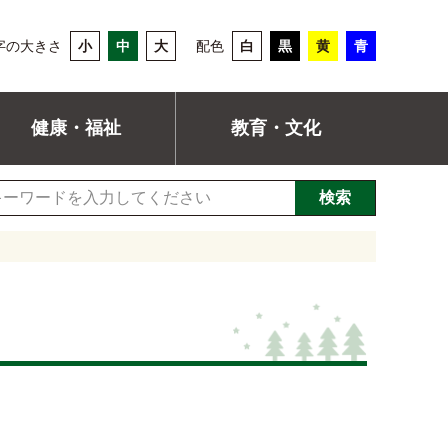
字の大きさ
小
中
大
配色
白
黒
黄
青
健康・福祉
教育・文化
検索