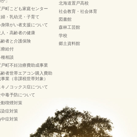
のか」
北海道置戸高校
置戸町こども家庭センター
社会教育・社会体育
妊婦・乳幼児・子育て
図書館
心身障がい者支援について
森林工芸館
大人・高齢者の健康
学校
高齢者と介護保険
郷土資料館
医療給付
各種相談
置戸町不妊治療費助成事業
高齢者世帯エアコン購入費助
成事業（非課税世帯対象）
エキノコックス症について
食中毒予防について
受動喫煙対策
感染症対策
熱中症対策