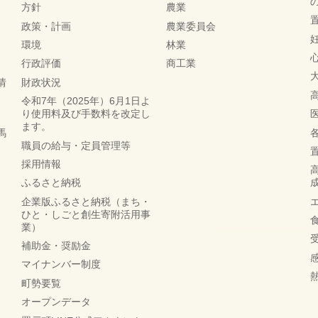
方針
農業
政策・計画
農業委員会
環境
林業
行政評価
商工業
情
財政状況
令和7年（2025年）6月1日よ
り使用料及び手数料を改定し
ます。
馬
職員の給与・定員管理等
採用情報
ふるさと納税
企業版ふるさと納税（まち・
ひと・しごと創生寄附活用事
業）
補助金・奨励金
マイナンバー制度
町勢要覧
オープンデータ