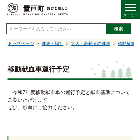
メニュー
検索
し
トップページ
健康・福祉
大人・高齢者の健康
移動献血車
情報
移動献血車運行予定
・産業
令和7年度移動献血車の運行予定と献血基準について
ご覧いただけます。
・福祉
ぜひ、献血にご協力ください。
・文化