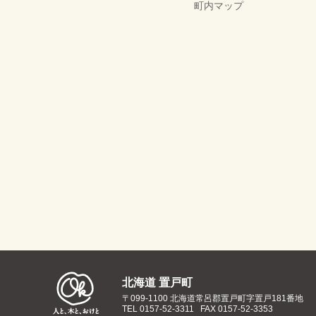
町内マップ
北海道 置戸町
〒099-1100 北海道常呂郡置戸町字置戸181番地
TEL
0157-52-3311
FAX 0157-52-3353