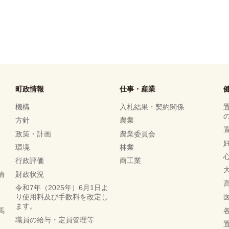
町政情報
仕事・産業
機構
入札結果・契約関係
方針
農業
政策・計画
農業委員会
環境
林業
行政評価
商工業
情
財政状況
令和7年（2025年）6月1日よ
り使用料及び手数料を改定し
ます。
馬
職員の給与・定員管理等