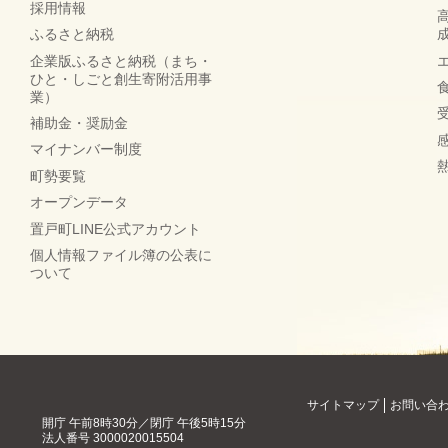
採用情報
ふるさと納税
企業版ふるさと納税（まち・
ひと・しごと創生寄附活用事
業）
補助金・奨励金
マイナンバー制度
町勢要覧
オープンデータ
置戸町LINE公式アカウント
個人情報ファイル簿の公表に
ついて
サイトマップ
お問い合
開庁 午前8時30分／閉庁 午後5時15分
法人番号
3000020015504