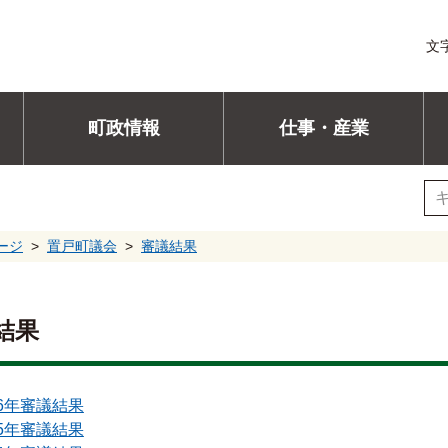
文
町政情報
仕事・産業
ージ
置戸町議会
審議結果
結果
26年審議結果
25年審議結果