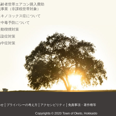
高齢者世帯エアコン購入費助
成事業（非課税世帯対象）
エキノコックス症について
食中毒予防について
受動喫煙対策
感染症対策
熱中症対策
わせ
プライバシーの考え方
アクセシビリティ
免責事項・著作権等
Copyrights © 2020 Town of Oketo, Hokkaido