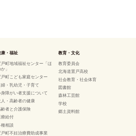
健康・福祉
教育・文化
置戸町地域福祉センター「ほ
教育委員会
のか」
北海道置戸高校
置戸町こども家庭センター
社会教育・社会体育
妊婦・乳幼児・子育て
図書館
心身障がい者支援について
森林工芸館
大人・高齢者の健康
学校
高齢者と介護保険
郷土資料館
医療給付
各種相談
置戸町不妊治療費助成事業