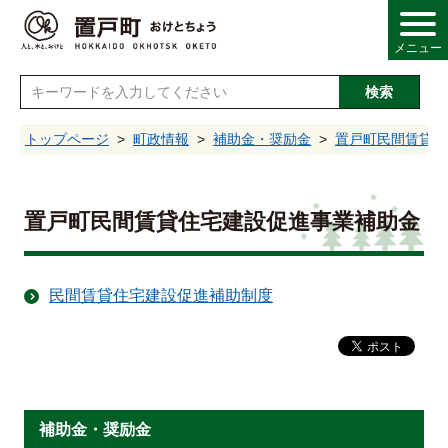
メニュー
検索
し
トップページ
町政情報
補助金・奨励金
置戸町民間賃貸住
情報
置戸町民間賃貸住宅建設促進事業補助金
・産業
民間賃貸住宅建設促進補助制度
・福祉
・文化
補助金・奨励金